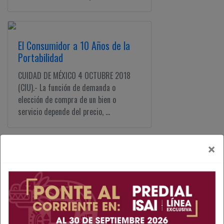
El Consumidor a 10 Años de la
Portabilidad
CUIDAD DE MÉXICO 4 OCTUBRE 2018
(CIU).- La función de demanda o
elección de compra de un bien o
servicio depende del precio, ...
×
Balance de Portabilidad
Numérica 2T18
CIUDAD DE MÉXICO 2 OCTUBRE 2018
(CIU).- A partir de la masificación de
servicios de telecomunicaciones,