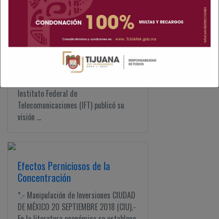
nuestros números ...
Con Rumbo y Dirección
CIUDAD DE MÉXICO 25 SEPTIEMBRE
2018 (CIU).- La semana pasada el
Instituto Federal de
Telecomunicaciones (IFT) publicó su
visión ...
Efectos Perniciosos de la
Concentración
*.- Manipulación de Inversiones CIUDAD
DE MÉXICO 20 SEPTIEMBRE 2018 (CIU).-
En la literatura económica se establece