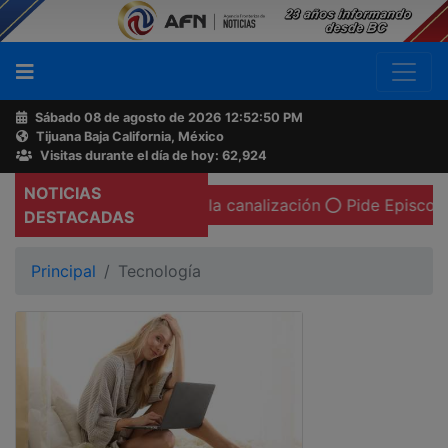
Sábado 08 de agosto de 2026
12:52:52 PM
Tijuana Baja California, México
Buscador
Visitas durante el día de hoy: 62,924
NOTICIAS
 calcinada en la canalización
Pide Episcopado Mexicano a
Acerca
DESTACADAS
de
AFN
Principal
Tecnología
Ventas
y
Contacto
Reportero