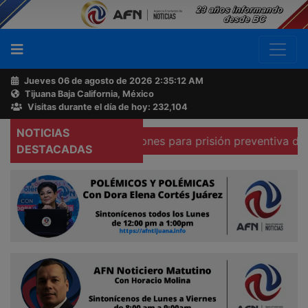
Jueves 06 de agosto de 2026
2:35:13 AM
Tijuana Baja California, México
Buscador
Visitas durante el día de hoy: 232,104
NOTICIAS
que existen condiciones para prisión preventiva domiciliar
Acerca
DESTACADAS
de
AFN
Ventas
y
Contacto
Reportero