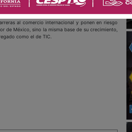
l comercio transfronterizo de bienes TIC.
ada de fenómenos de desintegración económica y de
rreras al comercio internacional y ponen en riesgo
or de México, sino la misma base de su crecimiento,
gregado como el de TIC.