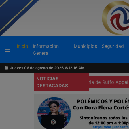
Buscador
(current)
Inicio
Información
Municipios
Seguridad
General
Acerca
de
Jueves 06 de agosto de 2026
6:12:17 AM
AFN
NOTICIAS
prisión preventiva domiciliaria de Ruffo Appel
Exigen 
DESTACADAS
Ventas
y
Contacto
Reportero