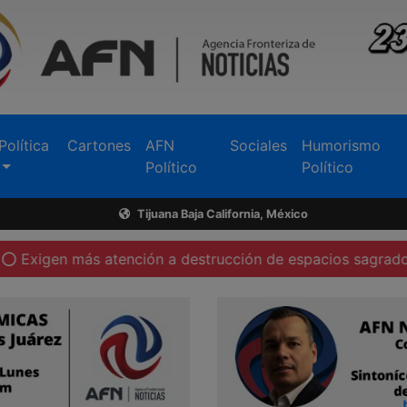
Política
Cartones
AFN
Sociales
Humorismo
Político
Político
Tijuana Baja California, México
más atención a destrucción de espacios sagrados en Tecat