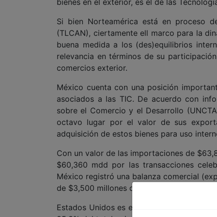
bienes en el exterior, es el de las Tecnolo
Si bien Norteamérica está en proceso d
(TLCAN), ciertamente ell marco para la din
buena medida a los (des)equilibrios inter
relevancia en términos de su participació
comercios exterior.
México cuenta con una posición important
asociados a las TIC. De acuerdo con inf
sobre el Comercio y el Desarrollo (UNCTAD
octavo lugar por el valor de sus export
adquisición de estos bienes para uso intern
Con un valor de las importaciones de $63,8
$60,360 mdd por las transacciones celebra
México registró una balanza comercial (ex
de $3,500 millones de dólares en bienes TI
Estados Unidos es el principal receptor d