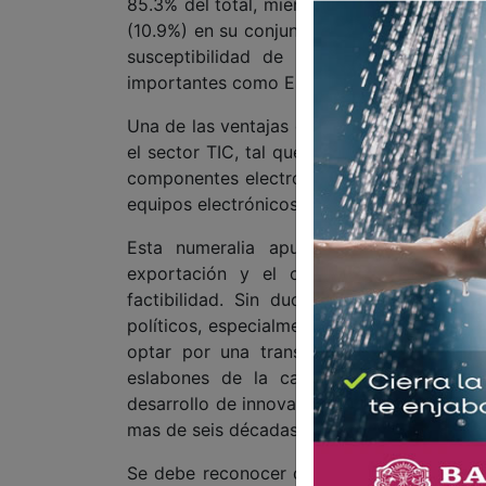
85.3% del total, mientras que el país recib
(10.9%) en su conjunto, 70.3% del valor de
susceptibilidad de la economía naciona
importantes como Estados Unidos y China.
Una de las ventajas comparativas de Méxi
el sector TIC, tal que 32.1% de las impor
componentes electrónicos, mientras que el
equipos electrónicos de consumo asciende
Esta numeralia apunta a que sería des
exportación y el origen de sus importa
factibilidad. Sin duda ello permitiría d
políticos, especialmente los derivados de 
optar por una transición de país manuf
eslabones de la cadena productiva que
desarrollo de innovaciones y productos dis
mas de seis décadas de nuestra historia ma
Se debe reconocer que estas condiciones, 