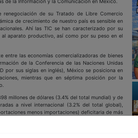
gías de la Información y la Comunicación en México.
e renegociación de su Tratado de Libre Comercio
ámica de crecimiento de nuestro país es sensible en
nacionales. Ahí las TIC se han caracterizado por su
n al aparato productivo, así como por su peso en el
e entre las economías comercializadoras de bienes
ormación de la Conferencia de las Naciones Unidas
 por sus siglas en inglés), México se posiciona en
aciones, mientras que en séptima posición por la
o.
98 millones de dólares (3.4% del total mundial) y de
das a nivel internacional (3.2% del total global),
portaciones menos importaciones) deficitaria de más
C durante 2016.
e las exportaciones TIC mexicanas, con una razón de