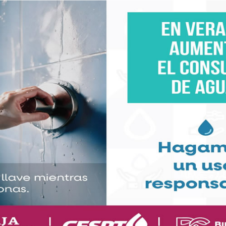
e de China (48.1%), Estados Unidos (11.3%) y Malasia
 las importaciones, cifras que demuestran la elevada
l ante acuerdos y desacuerdos entre socios tan
co es su vocación manufacturera y/o maquiladora en
taciones corresponden a bienes intermedios como los
 valor de las exportaciones de bienes finales como
 a 33.8%.
eable que México diversificara sus destinos de
ciones, pero la pregunta realista radica en su
isminuir la dependencia de los ciclos económicos y
la relación con el estadounidense. Asimismo, se debe
acturero y/o maquilador a uno que aproveche los
 generan mayor valor agregado, por ejemplo, el
ruptivos. Pero ese ha sido el eslabón inasequible po
quiladora.
si bien son necesarias, no son suficientes para que