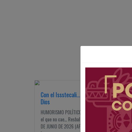
Con el Issstecali... a rogarle a
Dios
HUMORISMO POLÍTICO ¡Cuidado! Aquí,
el que no cae... Resbala TIJUANA BC 6
DE JUNIO DE 2026 (AFN).- Ahora sí que