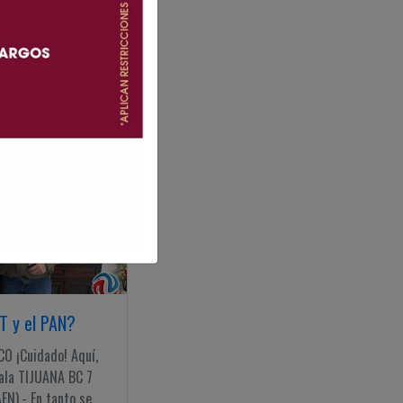
eta encuentro a
 ¡Cuidado! Aquí,
sbala TIJUANA BC 22
FN).- Un encuentro
T y el PAN?
 ¡Cuidado! Aquí,
bala TIJUANA BC 7
N).- En tanto se