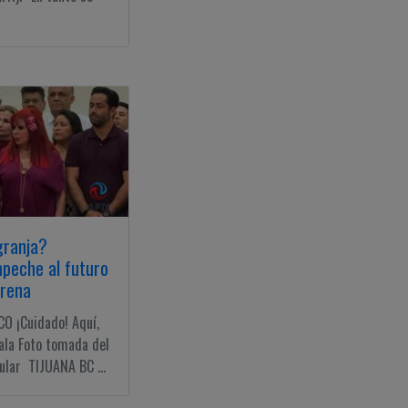
granja?
peche al futuro
orena
 ¡Cuidado! Aquí,
bala Foto tomada del
ular TIJUANA BC ...