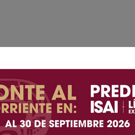
El a veces sí... y el a veces no de
la presidenta
HUMORISMO POLÍTICO ¡Cuidado! Aquí,
el que no cae... Resbala TIJUANA BC 23
DE MAYO DE 2026 (AFN).- ¿Qué tal ...