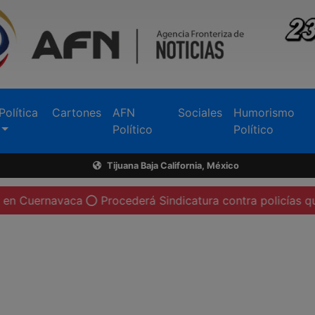
Política
Cartones
AFN
Sociales
Humorismo
Político
Político
Tijuana Baja California, México
avaca
Procederá Sindicatura contra policías que no port