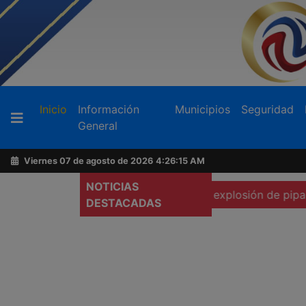
Buscador
(current)
Inicio
Información
Municipios
Seguridad
General
Acerca
de
Viernes 07 de agosto de 2026
4:26:16 AM
AFN
NOTICIAS
sladan a México a heridos por explosión de pipa en Cuern
DESTACADAS
Ventas
y
Contacto
Reportero