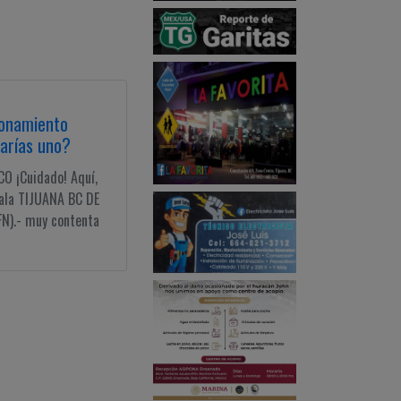
ionamiento
rarías uno?
 ¡Cuidado! Aquí,
bala TIJUANA BC DE
N).- muy contenta