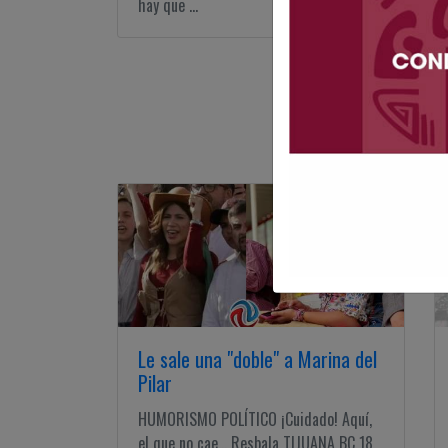
hay que ...
Le sale una "doble" a Marina del
Pilar
HUMORISMO POLÍTICO ¡Cuidado! Aquí,
el que no cae... Resbala TIJUANA BC 18