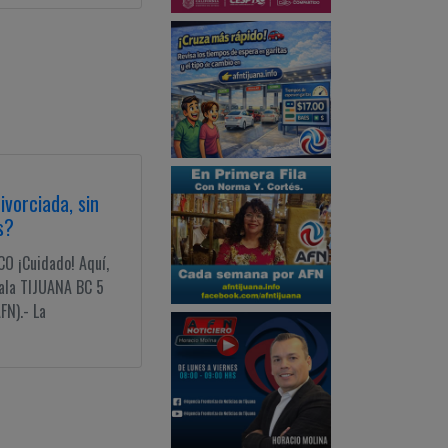
vorciada, sin
s?
 ¡Cuidado! Aquí,
bala TIJUANA BC 5
FN).- La