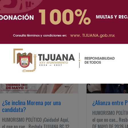
Les cancela Juli
empresarios
HUMORISMO POLÍTICO
el que no cae... Re
DE MAYO DE 2026 (A
...
¿Se inclina Morena por una
¿Alianza entre P
candidata?
HUMORISMO POLÍTICO
HUMORISMO POLÍTICO ¡Cuidado! Aquí,
el que no cae... Res
el que no cae... Resbala TIJUANA BC 12
DE MAYO DE 2026 (AF