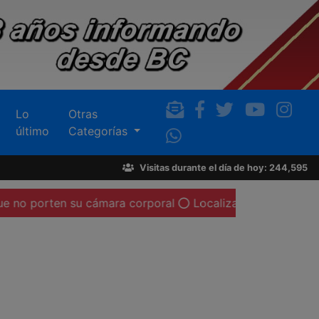
Lo
Otras
último
Categorías
Visitas durante el día de hoy: 244,595
en su cámara corporal
Localizan cadáver de una mujer ca