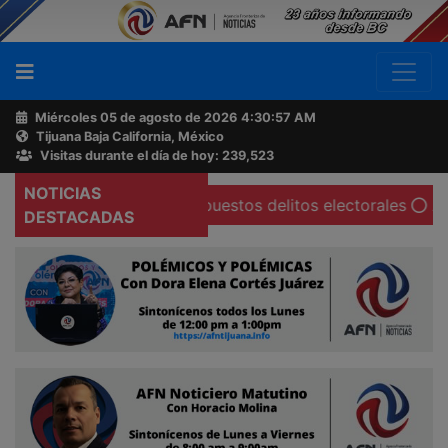
Miércoles 05 de agosto de 2026
4:30:58 AM
Tijuana Baja California, México
Buscador
Visitas durante el día de hoy: 239,523
NOTICIAS
 Cárdenas por supuestos delitos electorales
Advierten d
Acerca
DESTACADAS
de
AFN
Ventas
y
Contacto
Reportero