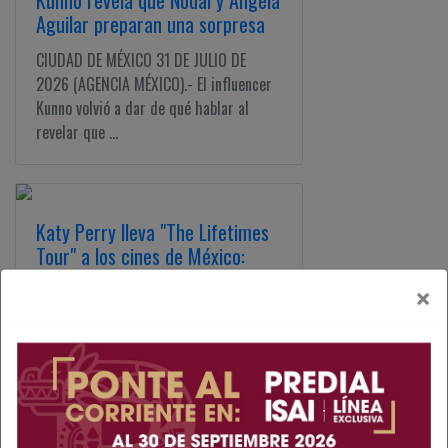
Kunno revela que Nodal y Ángela
Aguilar preparan una sorpresa
CIUDAD DE MÉXICO 31 DE JULIO DE
2026 (AGENCIA MÉXICO).- El influencer
Kunno volvió a dar de qué hablar al
revelar que ...
Katy Perry lleva "The Lifetimes
Tour" a los cines de México:
fecha de estreno
×
CIUDAD DE MÉXICO 31 DE JULIO DE
2026 (AGENCIA MÉXICO).- La versión
cinematográfica del concierto de Katy
Perry grabado en ...