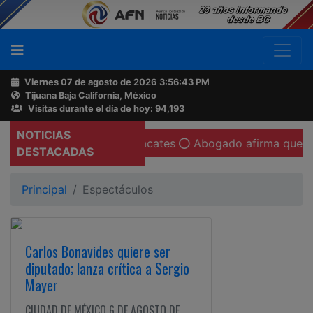
Viernes 07 de agosto de 2026
3:56:44 PM
Tijuana Baja California, México
Buscador
Visitas durante el día de hoy: 94,193
NOTICIAS
ora regala aguacates
Abogado afirma que existen condici
Acerca
DESTACADAS
de
AFN
Principal
Espectáculos
Ventas
y
Carlos Bonavides quiere ser
Contacto
diputado; lanza crítica a Sergio
Mayer
Reportero
CIUDAD DE MÉXICO 6 DE AGOSTO DE