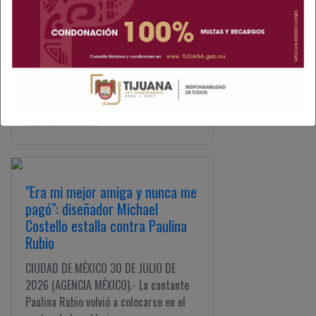
Netflix y AMC cierran acuerdo
de 500 mdd
CIUDAD DE MÉXICO 31 DE JULIO DE
2026 (AGENCIA MÉXICO).- Netflix y AMC
Global Media firmaron un acuerdo de
licenciamiento ...
"Era mi mejor amiga y nunca me
pagó": diseñador Michael
Costello estalla contra Paulina
Rubio
CIUDAD DE MÉXICO 30 DE JULIO DE
2026 (AGENCIA MÉXICO).- La cantante
Paulina Rubio volvió a colocarse en el