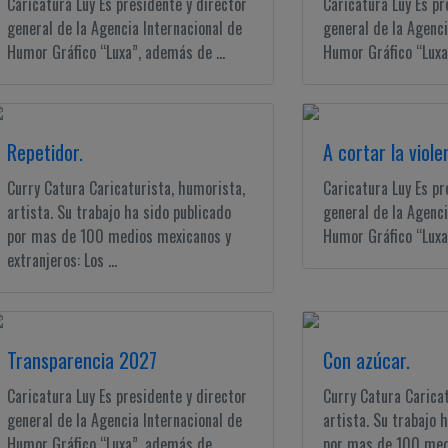
Caricatura Luy Es presidente y director
Caricatura Luy Es pr
general de la Agencia Internacional de
general de la Agenci
Humor Gráfico “Luxa”, además de ...
Humor Gráfico “Luxa”
Repetidor.
A cortar la viole
Curry Catura Caricaturista, humorista,
Caricatura Luy Es pr
artista. Su trabajo ha sido publicado
general de la Agenci
por mas de 100 medios mexicanos y
Humor Gráfico “Luxa”
extranjeros: Los ...
Transparencia 2027
Con azúcar.
Caricatura Luy Es presidente y director
Curry Catura Carica
general de la Agencia Internacional de
artista. Su trabajo 
Humor Gráfico “Luxa”, además de ...
por mas de 100 med