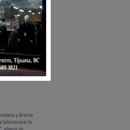
esidente y director
a Internacional de
, además de ...
scuridad!
esidente y director
a Internacional de
, además de ...
esidente y director
a Internacional de
, además de ...