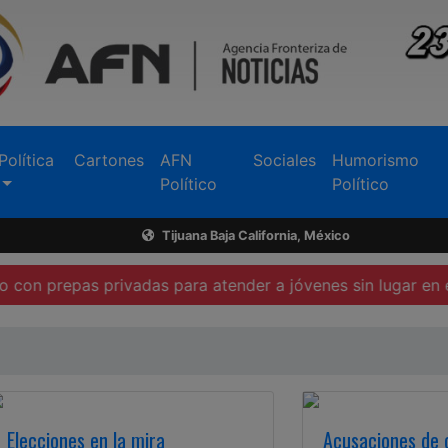
Política
Cartones
AFN
Sociales
Humorismo
Político
Político
Tijuana Baja California, México
as privadas para atender a jóvenes sin lugar en escuelas p
Elecciones en la mira
Acusaciones de 