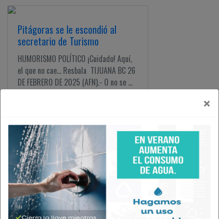
Pitágoras se le escondió al
secretario de Turismo
HUMORISMO POLÍTICO ¡Cuidado! Aquí,
el que no cae... Resbala TIJUANA BC 26
DE FEBRERO DE 2025 (AFN).- O no se ...
×
Preocupa más el fentanilo, por
lo menos a Rocha
HUMORISMO POLÍTICO ¡Cuidado! Aquí,
el que no cae... Resbala TIJUANA BC 25
DE FEBRERO DE 2025 (AFN).- El ...