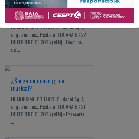
Aparecen los memes sobre El
Mayo y Morena
HUMORISMO POLÍTICO ¡Cuidado! Aquí,
el que no cae... Resbala TIJUANA BC 22
DE FEBRERO DE 2025 (AFN).- Después
de ...
¿Surge un nuevo grupo
musical?
HUMORISMO POLÍTICO ¡Cuidado! Aquí,
el que no cae... Resbala TIJUANA BC 21
DE FEBRERO DE 2025 (AFN).- Parecería
...