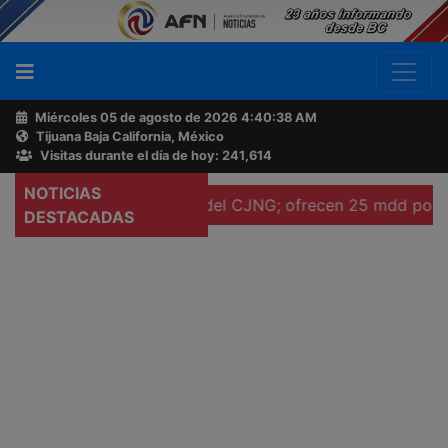
Miércoles 05 de agosto de 2026
4:40:39 AM
Tijuana Baja California, México
Buscador
Visitas durante el día de hoy: 241,614
NOTICIAS
 ocho líderes del CJNG; ofrecen 25 mdd por "El Pelón" V
Acerca
DESTACADAS
de
AFN
Ventas
y
Contacto
Reportero