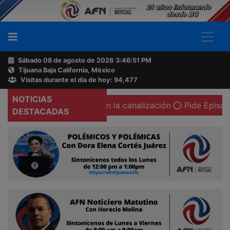
Sábado 08 de agosto de 2026
3:46:52 PM
Tijuana Baja California, México
Buscador
Visitas durante el día de hoy: 94,477
NOTICIAS
 mujer calcinada en la canalización
Pide Episcopado Mex
Acerca
DESTACADAS
de
AFN
Ventas
y
Contacto
Reportero