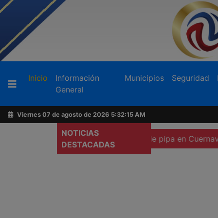
Buscador
(current)
Inicio
Información
Municipios
Seguridad
General
Acerca
de
Viernes 07 de agosto de 2026
5:32:17 AM
AFN
NOTICIAS
o a heridos por explosión de pipa en Cuernavaca
Proced
DESTACADAS
Ventas
y
Contacto
Reportero