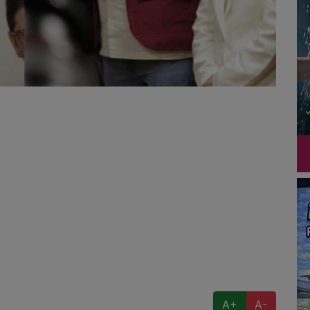
A+
A-