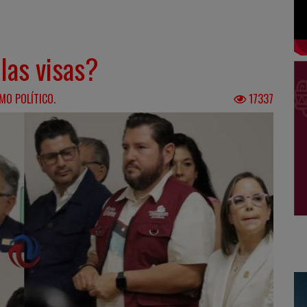
las visas?
MO POLÍTICO.
17337