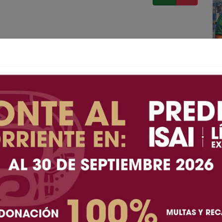
 En la conferencia, que no lo fue porque no se
 lo interesante (además del posicionamiento de la
 y del hecho de que solo se defendió y no habló de
sencia y actitud de sus colaboradores en el gabinete
 se ve) para que arroparan a la gobernadora en esta
iera que tenían su respaldo.
tros y sus gestos, parecía más bien que estaban
no les fuera cancelada también.
 salvo por la presencia a un costado de ella del
, no aparecieron en los lugares de privilegio o sea,
e primer nivel, o sean sus secretarios, que siempre