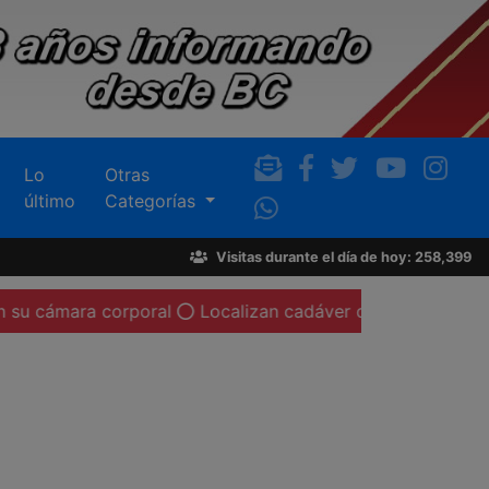
Lo
Otras
último
Categorías
Visitas durante el día de hoy: 258,399
orporal
Localizan cadáver de una mujer calcinada en la c