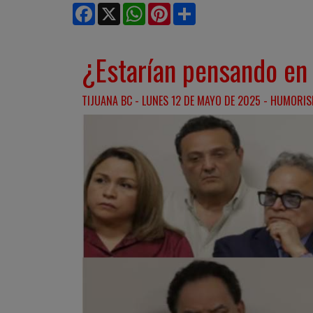
Facebook
X
WhatsApp
Pinterest
Share
¿Estarían pensando en 
TIJUANA BC - LUNES 12 DE MAYO DE 2025 - HUMORIS