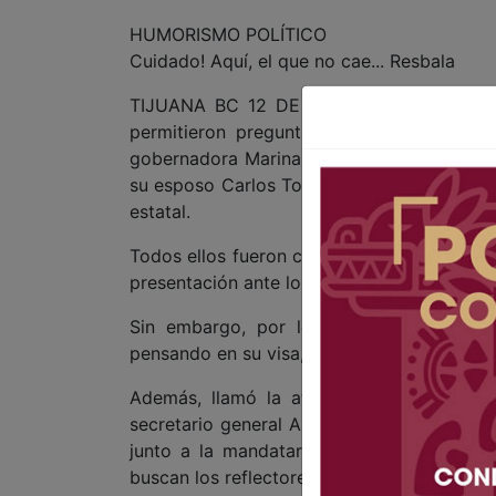
HUMORISMO POLÍTICO
Cuidado! Aquí, el que no cae... Resbala
TIJUANA BC 12 DE MAYO DE 2025 (AFN).-
permitieron preguntas de los reporteros,
gobernadora Marina del Pilar Ávila Olmeda
su esposo Carlos Torres Torres), fue la pre
estatal.
Todos ellos fueron convocados (por lo que
presentación ante los medios, para que se v
Sin embargo, por los rictus de sus ros
pensando en su visa, y en el hecho de que 
Además, llamó la atención de que ahora,
secretario general Alfredo Álvarez Cárdenas
junto a la mandataria, los funcionarios d
buscan los reflectores en las mañaneras.