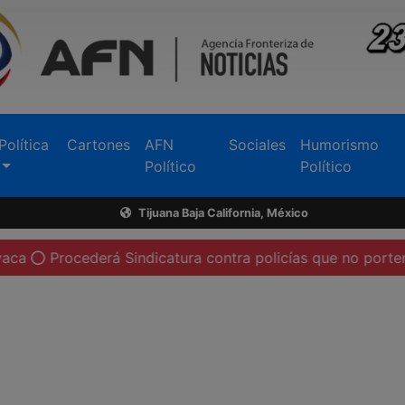
Política
Cartones
AFN
Sociales
Humorismo
Político
Político
Tijuana Baja California, México
erá Sindicatura contra policías que no porten su cámara c