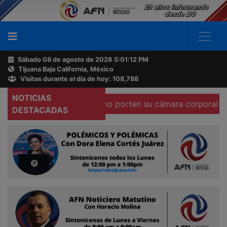
Sábado 08 de agosto de 2026
5:01:13 PM
Tijuana Baja California, México
Buscador
Visitas durante el día de hoy: 108,788
NOTICIAS
ontra policías que no porten su cámara corporal
Localiz
Acerca
DESTACADAS
de
AFN
Ventas
y
Contacto
Reportero