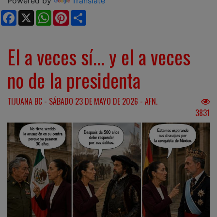
Powered by
Translate
Facebook
X
WhatsApp
Pinterest
Share
El a veces sí... y el a veces
no de la presidenta
TIJUANA BC - SÁBADO 23 DE MAYO DE 2026 - AFN.
3831