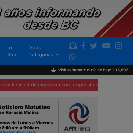
Lo
Otras
último
Categorías
Visitas durante el día de hoy: 203,807
tad de expresión con propuesta del gobierno federal
Hab