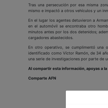
Tras una persecución por esa misma zona,
mismo e impactó a otros vehículos y un in
En el lugar los agentes detuvieron a Arma
en el automóvil se encontraba otro homb
minutos antes por los dos detenidos; adem
cargadores abastecidos.
En otro operativo, se cumplimentó una 
identificado como Víctor Ramón, de 34 años
una serie de investigaciones por parte de u
Al compartir esta información, apoyas a l
Comparte AFN