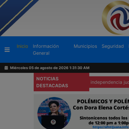
Buscador
(current)
Inicio
Información
Municipios
Seguridad
General
Acerca
de
Miércoles 05 de agosto de 2026
1:31:31 AM
AFN
NOTICIAS
s
Exige Barra de Abogadas independencia judicial frente
DESTACADAS
Ventas
y
Contacto
Reportero