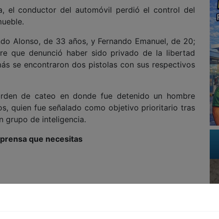
 el conductor del automóvil perdió el control del
mueble.
ndo Alonso, de 33 años, y Fernando Emanuel, de 20;
re que denunció haber sido privado de la libertad
ás se encontraron dos pistolas con sus respectivos
orden de cateo en donde fue detenido un hombre
, quien fue señalado como objetivo prioritario tras
n grupo de inteligencia.
a prensa que necesitas