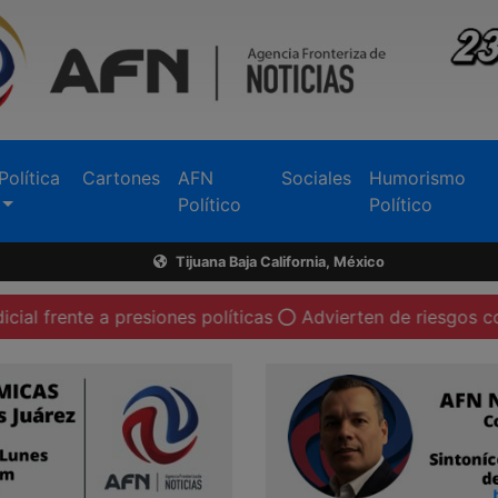
Política
Cartones
AFN
Sociales
Humorismo
Político
Político
Tijuana Baja California, México
 a presiones políticas
Advierten de riesgos contra liber