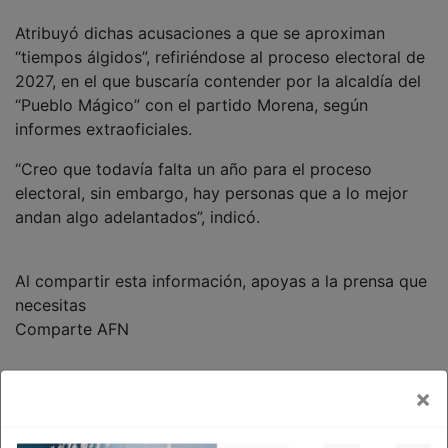
Atribuyó dichas acusaciones a que se aproximan
“tiempos álgidos”, refiriéndose al proceso electoral de
2027, en el que buscaría contender por la alcaldía del
“Pueblo Mágico” con el partido Morena, según
informes extraoficiales.
“Creo que todavía falta un año para el proceso
electoral, sin embargo, hay personas que a lo mejor
andan algo adelantados”, indicó.
Al compartir esta información, apoyas a la prensa que
necesitas
Comparte AFN
×