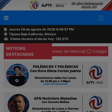
Jueves 06 de agosto de 2026
6:58:58 PM
Tijuana Baja California, México
Buscador
Visitas durante el día de hoy: 135,070
NOTICIAS
Escapa reo del Cereso de Mexicali
Colegio Emilio Raba
Acerca
DESTACADAS
de
AFN
Ventas
y
Contacto
Reportero