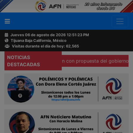
Jueves 06 de agosto de 2026
12:51:24 PM
Tijuana Baja California, México
Buscador
Visitas durante el día de hoy: 62,565
NOTICIAS
ibertad de expresión con propuesta del gobierno federal
Acerca
DESTACADAS
de
AFN
Ventas
y
Contacto
Reportero