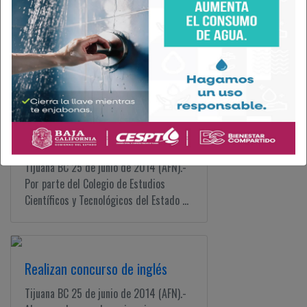
ciclo escolar
Tijuana BC 25 de junio de 2014 (AFN).-
Estudiantes de nivel básico e
intermedio que residen en el décimo
distrito ...
Esperan evitar deserción escolar
Tijuana BC 25 de junio de 2014 (AFN).-
Por parte del Colegio de Estudios
Científicos y Tecnológicos del Estado ...
Realizan concurso de inglés
Tijuana BC 25 de junio de 2014 (AFN).-