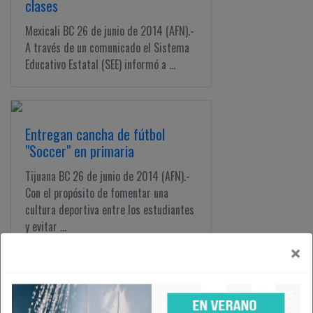
clases
Mexicali BC 26 de junio de 2014 (AFN).-
A través de un comunicado el Sistema
Educativo Estatal (SEE) informó a ...
Entregan cancha de fútbol
"Soccer" en primaria
Tijuana BC 26 de junio de 2014 (AFN).-
Con el propósito de fomentar una
cultura deportiva entre los estudiantes
y evitar ...
×
Ofrecen becas para próximo