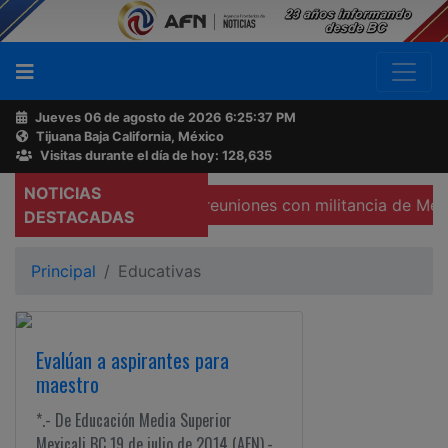
Jueves 06 de agosto de 2026
6:25:38 PM
Tijuana Baja California, México
Buscador
Visitas durante el día de hoy: 128,635
NOTICIAS
ticipa Burgueño en reuniones con militancia de Mexicali
Acerca
DESTACADAS
de
AFN
Principal
Educativas
Ventas
y
Evalúan a aspirantes para
Contacto
maestro
*.- De Educación Media Superior
Reportero
Mexicali BC 19 de julio de 2014 (AFN).-