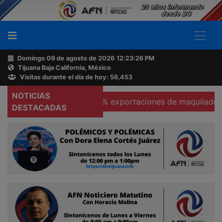
Domingo 09 de agosto de 2026
12:23:27 PM
Tijuana Baja California, México
Buscador
Visitas durante el día de hoy: 56,453
NOTICIAS
as
Se hunden 37% exportaciones de maquiladoras en Te
Acerca
DESTACADAS
de
AFN
Ventas
y
Contacto
Reportero