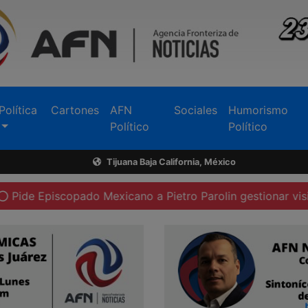
Política
Cartones
AFN
Sociales
Humorismo
Político
Político
Tijuana Baja California, México
iscopado Mexicano a Pietro Parolin gestionar visita del Pa