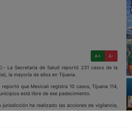
A+
A-
 La Secretaría de Salud reportó 231 casos de la
), la mayoría de ellos en Tijuana.
eportó que Mexicali registra 10 casos, Tijuana 114,
nicipios está libre de ese padecimiento.
urisdicción ha realizado las acciones de vigilancia,
ar la limpieza profunda de superficies con el fin de
rmó la Secretaría.
blecimientos, precisó el documento, y corresponderá