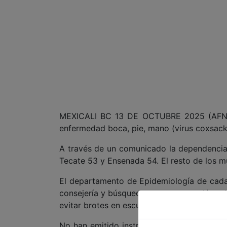
MEXICALI BC 13 DE OCTUBRE 2025 (AFN).-
enfermedad boca, pie, mano (virus coxsackie
A través de un comunicado la dependencia r
Tecate 53 y Ensenada 54. El resto de los mu
El departamento de Epidemiología de cada j
consejería y búsqueda y se recomendó realiz
evitar brotes en escuelas y guarderías, info
No han emitido instrucción de cerrar esta