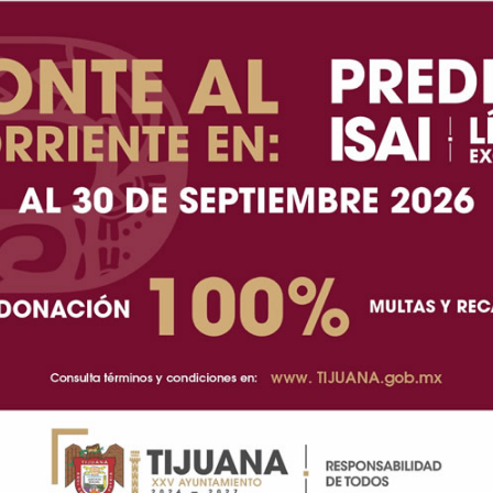
das al respecto según su criterio operativo para
ección benigna causada por el virus Coxsackie,
.
directo con manos sucias, superficies contaminadas
de 10 años, y suele presentarse en brotes dentro de
 se encuentra de manera constante en el ambiente,
toño. Aunque provoca malestar general, no deja
ener la cadena de transmisión es fundamental para
 infantil.
ral, dolor de garganta, úlceras en boca y salpullido
u tratamiento se administran medicamentos para
ad suele desaparecer entre cinco y ocho días después