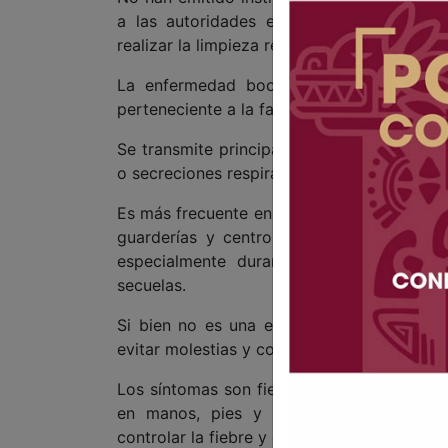
a las autoridades educativas tomar medi
realizar la limpieza recomendada.
La enfermedad boca-mano-pie, es una af
perteneciente a la familia de los enterovirus
Se transmite principalmente por contacto 
o secreciones respiratorias.
Es más frecuente en niñas y niños menores 
guarderías y centros escolares. El virus
especialmente durante el verano y el o
secuelas.
Si bien no es una enfermedad grave, det
evitar molestias y contagios en la población
Los síntomas son fiebre alta, malestar gene
en manos, pies y extremidades. Para s
controlar la fiebre y el dolor. La enfermed