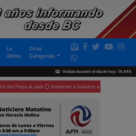
Lo
Otras
último
Categorías
Visitas durante el día de hoy: 14,645
pa al país
Asesinan a balazos a un automovilista en la co