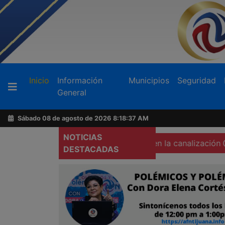
Buscador
(current)
Inicio
Información
Municipios
Seguridad
General
Acerca
de
Sábado 08 de agosto de 2026
8:18:38 AM
AFN
NOTICIAS
adáver de una mujer calcinada en la canalización
Pide Ep
DESTACADAS
Ventas
y
Contacto
Reportero