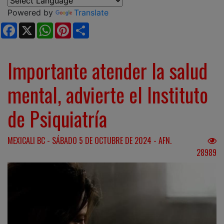
Powered by
Translate
Facebook
X
WhatsApp
Pinterest
Share
Importante atender la salud
mental, advierte el Instituto
de Psiquiatría
MEXICALI BC - SÁBADO 5 DE OCTUBRE DE 2024 - AFN.
28989