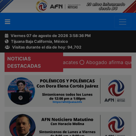
Viernes 07 de agosto de 2026
3:58:37 PM
Tijuana Baja California, México
Buscador
Visitas durante el día de hoy: 94,702
NOTICIAS
ón ahora regala aguacates
Abogado afirma que existen co
Acerca
DESTACADAS
de
AFN
Ventas
y
Contacto
Reportero