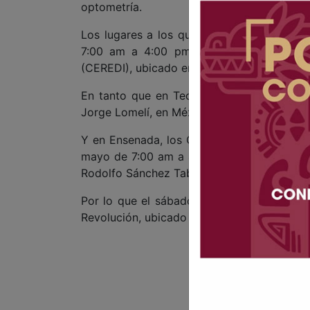
optometría.
Los lugares a los que acudirán los Centro
7:00 am a 4:00 pm, en el Centro Regiona
(CEREDI), ubicado en calle del Refugio y C
En tanto que en Tecate la atención será 
Jorge Lomelí, en México 3 km 48, en el Tes
Y en Ensenada, los Centros de Salud Móvile
mayo de 7:00 am a 4:00 pm, en el predio 
Rodolfo Sánchez Taboada.
Por lo que el sábado 4 de mayo el servic
Revolución, ubicado en avenida Moctezuma