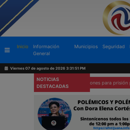
Buscador
(current)
Inicio
Información
Municipios
Seguridad
General
Acerca
de
Viernes 07 de agosto de 2026
3:31:52 PM
AFN
NOTICIAS
 afirma que existen condiciones para prisión preventiva d
DESTACADAS
Ventas
y
Contacto
Reportero