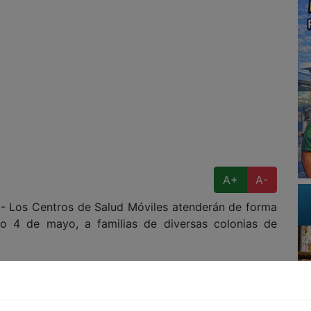
A+
A-
 Los Centros de Salud Móviles atenderán de forma
do 4 de mayo, a familias de diversas colonias de
nos vitales, y se darán servicios de consulta dental,
e tórax, electrocardiogramas, ultrasonido pélvico-
losis, densitometría, psicología, audiometría y