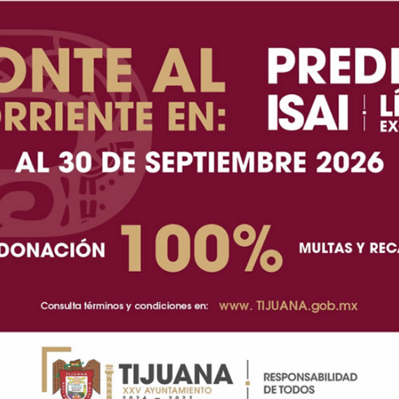
s de Salud Móviles son: en Mexicali, con horario de
l de Desarrollo Infantil y Estimulación Temprana
ontinente Europeo de Valle de las Misiones.
de las 8:00 am a 4:00 pm, en el campo de baseball
terazo.
s brindarán atención del 30 de abril al jueves 2 de
frente a Casa Hogar Reino de los Niños, ubicado en
io será también de 7:00 am a 4:00 pm, en el Parque
 de la zona Centro.