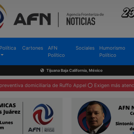
Política
Cartones
AFN
Sociales
Humorismo
Político
Político
Tijuana Baja California, México
omiciliaria de Ruffo Appel
Exigen más atención a destru