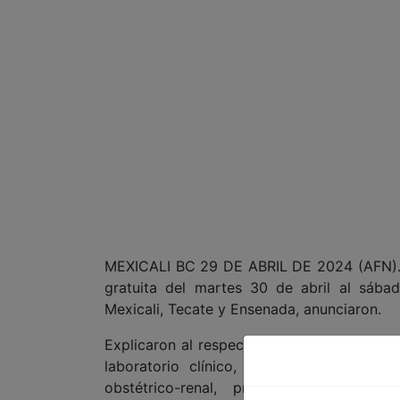
MEXICALI BC 29 DE ABRIL DE 2024 (AFN).-
gratuita del martes 30 de abril al sába
Mexicali, Tecate y Ensenada, anunciaron.
Explicaron al respecto que se revisarán sig
laboratorio clínico, mastografías, tele d
obstétrico-renal, prevención de pedicu