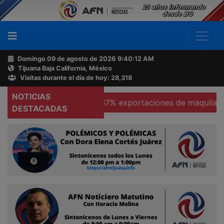
Domingo 09 de agosto de 2026
9:40:13 AM
Tijuana Baja California, México
Buscador
Visitas durante el día de hoy: 28,318
NOTICIAS
icas
Se hunden 37% exportaciones de maquiladoras en 
Acerca
DESTACADAS
de
AFN
Ventas
y
Contacto
Reportero