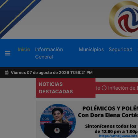
Buscador
(current)
Inicio
Información
Municipios
Seguridad
General
Acerca
de
Viernes 07 de agosto de 2026
11:56:22 PM
AFN
NOTICIAS
 de espacios sagrados en Tecate
Inflación de BC en 2.14
DESTACADAS
Ventas
y
Contacto
Reportero