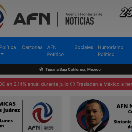
Política
Cartones
AFN
Sociales
Humorismo
Político
Político
Tijuana Baja California, México
% anual durante julio
Trasladan a México a heridos por 