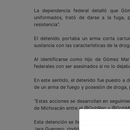
La dependencia federal detalló que Góm
uniformados, trató de darse a la fuga,
resistencia”.
El detenido portaba un arma corta cartu
sustancia con las características de la droga
Al identificarse como hijo de Gómez Mar
federales con ser asesinados si no lo dejaba
En este sentido, el detenido fue puesto a d
de un arma de fuego y posesión de droga, p
“Estas acciones se desarrollan en seguimie
de Michoacán entre el @GobRep y @GobMic
Esta detención se lleva a cabo, un día des
Jara Guerrero, rindió protesta en el nuevo c