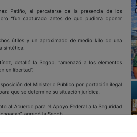
ez Patiño, al percatarse de la presencia de los
 pero “fue capturado antes de que pudiera oponer
chos útiles y un aproximado de medio kilo de una
 sintética.
tínez, detalló la Segob, “amenazó a los elementos
n en libertad”.
isposición del Ministerio Público por portación ilegal
ara que se determine su situación jurídica.
nto al Acuerdo para el Apoyo Federal a la Seguridad
hoacan”, agregó la Segob.
pués de que el nuevo gobernador sustituto, Salvador
argo, tras la renuncia de Fausto Vallejo, al frente del