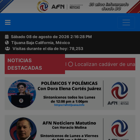
Sábado 08 de agosto de 2026
2:16:29 PM
Tijuana Baja California, México
Buscador
Visitas durante el día de hoy: 78,253
NOTICIAS
n su cámara corporal
Localizan cadáver de una mujer cal
Acerca
DESTACADAS
de
AFN
Ventas
y
Contacto
Reportero