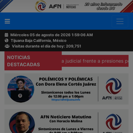
Miércoles 05 de agosto de 2026
1:59:07 AM
Tijuana Baja California, México
Buscador
Visitas durante el día de hoy: 209,751
NOTICIAS
as independencia judicial frente a presiones políticas
P
Acerca
DESTACADAS
de
AFN
Ventas
y
Contacto
Reportero