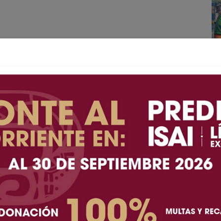
A+
A-
 La condonación del 100 por ciento en multas y
rmanecerá vigente hasta el 30 de septiembre, luego
ar este beneficio para adeudos correspondientes al
formó la Secretaría de Finanzas del ayuntamiento.
 Impuesto Sobre Adquisición de Inmuebles (ISAI) y el
sivo, siempre que los contribuyentes liquiden la
 disposiciones establecidas en el decreto.
o al Reglamento de Tránsito y Control Vehicular, la
as infracciones generadas en 2021 y años anteriores,
11 de junio de 2026 tendrán un descuento del 50 por