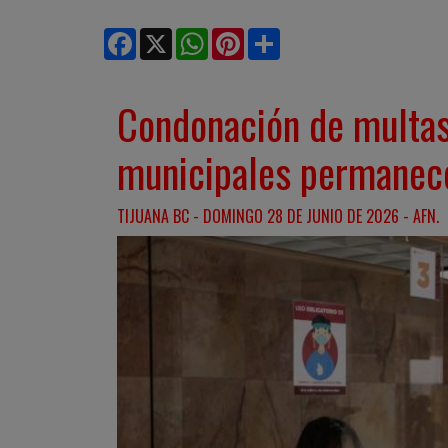
Facebook
X
WhatsApp
Pinterest
Share
Condonación de multas
municipales permanec
TIJUANA BC - DOMINGO 28 DE JUNIO DE 2026 - AFN.