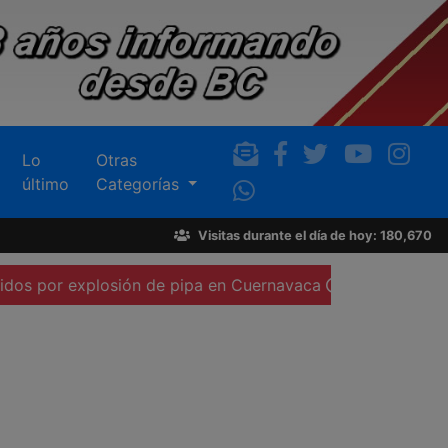
Lo
Otras
último
Categorías
Visitas durante el día de hoy: 180,670
plosión de pipa en Cuernavaca
Procederá Sindicatura co