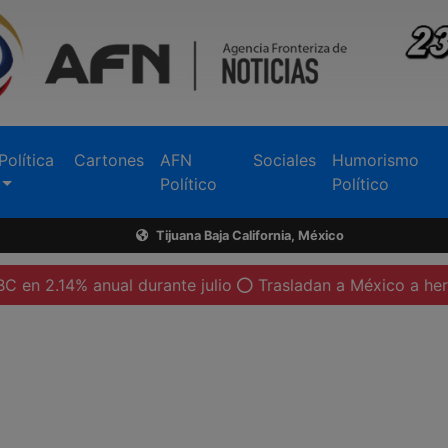
Política
Cartones
AFN
Sociales
Humorismo
Político
Político
Tijuana Baja California, México
anual durante julio
Trasladan a México a heridos por ex