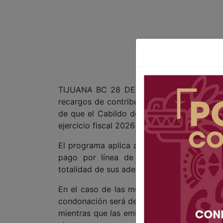
TIJUANA BC 28 DE JUNIO DE 2026 (AFN).-
recargos de contribuciones municipales pe
de que el Cabildo de Tijuana aprobó ampli
ejercicio fiscal 2026 y años anteriores, in
El programa aplica al Impuesto Predial, el
pago por línea de estacionamiento exclu
totalidad de sus adeudos y cumplan con las
En el caso de las multas por incumplimient
condonación será del 100 por ciento para l
mientras que las emitidas entre 2022 y el 