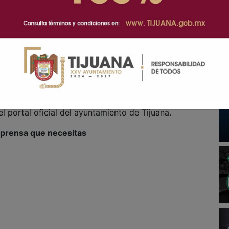
 beneficio las multas por estacionarse en rampas,
as con discapacidad.
or el Cabildo durante la sesión celebrada el pasado
rá vigente del 1 de julio al 30 de septiembre.
el trámite en las oficinas recaudadoras del Palacio
:00 horas; en las delegaciones municipales, de lunes a
el portal oficial del ayuntamiento de Tijuana.
a prensa que necesitas