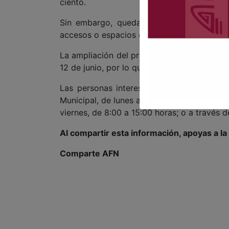
ciento.
Sin embargo, quedarán excluidas de este
accesos o espacios exclusivos para person
La ampliación del programa fue aprobada p
12 de junio, por lo que el beneficio continua
Las personas interesadas podrán realizar 
Municipal, de lunes a viernes, de 8:00 a 16
viernes, de 8:00 a 15:00 horas; o a través d
Al compartir esta información, apoyas a l
Comparte AFN