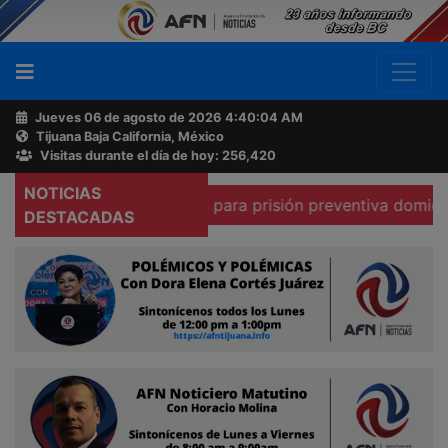
Jueves 06 de agosto de 2026
4:40:05 AM
Tijuana Baja California, México
Buscador
Visitas durante el día de hoy: 256,420
NOTICIAS
existen condiciones para prisión preventiva domiciliaria d
Acerca
DESTACADAS
de
AFN
Ventas
y
Contacto
Reportero