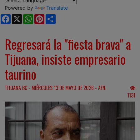
Powered by
Translate
Facebook
X
WhatsApp
Pinterest
Share
Regresará la "fiesta brava" a
Tijuana, insiste empresario
taurino
TIJUANA BC - MIÉRCOLES 13 DE MAYO DE 2026 - AFN.
1131