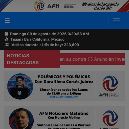
Domingo 09 de agosto de 2026
3:20:54 AM
Tijuana Baja California, México
Buscador
Visitas durante el día de hoy: 223,699
NOTICIAS
ítica y mediática en su contra
Anuncian inversión chin
Acerca
DESTACADAS
de
AFN
Ventas
y
Contacto
Reportero