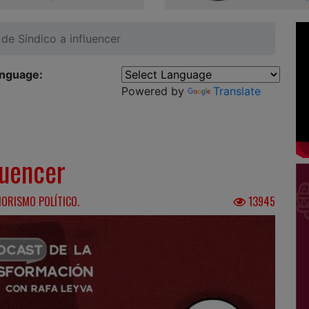
 de Síndico a influencer
anguage:
Powered by
Translate
luencer
MORISMO POLÍTICO.
13945