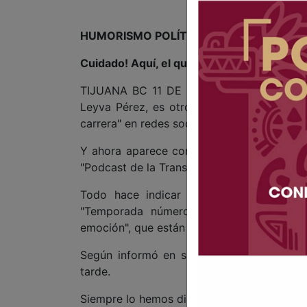
HUMORISMO POLÍTICO
Cuidado! Aquí, el que no cae... Resbala
TIJUANA BC 11 DE NOVIEMBRE DE 2024 (AF
Leyva Pérez, es otro político que, por lo 
carrera" en redes sociales.
Y ahora aparece como un nuevo influencer
"Podcast de la Transformación".
Todo hace indicar que, ya lo había hec
"Temporada número 2", y en la invitac
emoción", que están a punto de estrenar 
Según informó en su cuenta de Facebook,
tarde.
Siempre lo hemos dicho: "todos llevamos un