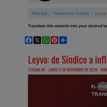
Ciudadano
Principal
Humorismo Político
Leyva:
Translate this website into your desired l
Facebook
X
WhatsApp
Pinterest
Share
Leyva: de Síndico a inf
TIJUANA BC - LUNES 11 DE NOVIEMBRE DE 2024 - HU