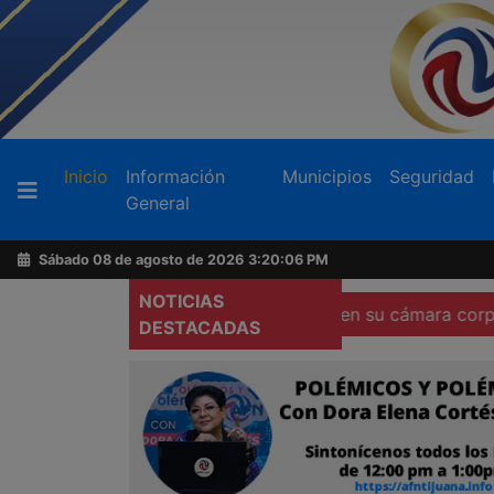
Buscador
(current)
Inicio
Información
Municipios
Seguridad
General
Acerca
de
Sábado 08 de agosto de 2026
3:20:08 PM
AFN
NOTICIAS
 contra policías que no porten su cámara corporal
Local
DESTACADAS
Ventas
y
Contacto
Reportero