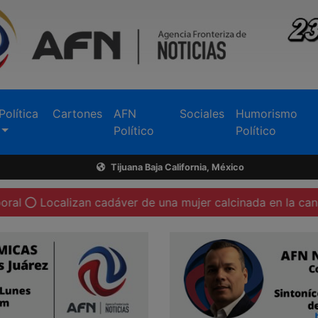
Política
Cartones
AFN
Sociales
Humorismo
Político
Político
Tijuana Baja California, México
izan cadáver de una mujer calcinada en la canalización