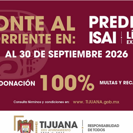
A+
A-
N).- El ex síndico procurador de Tijuana, Rafael
visto, no pudo sustraerse de la tentación de "hacer
, ya que está anunciando con "bombo y platillo" su
ho anteriormente, ya que señala que esta es la
ión que en redes publicó, comparte "con mucha
una nueva temporada de dicho podcast.
 arrancan este miércoles, en punto de las 6 de la
 periodista dentro".