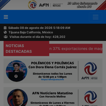
Sábado 08 de agosto de 2026
5:18:10 AM
Tijuana Baja California, México
Buscador
Visitas durante el día de hoy: 428,202
NOTICIAS
blicas
Se hunden 37% exportaciones de maquiladoras e
Acerca
DESTACADAS
de
AFN
Ventas
y
Contacto
Reportero