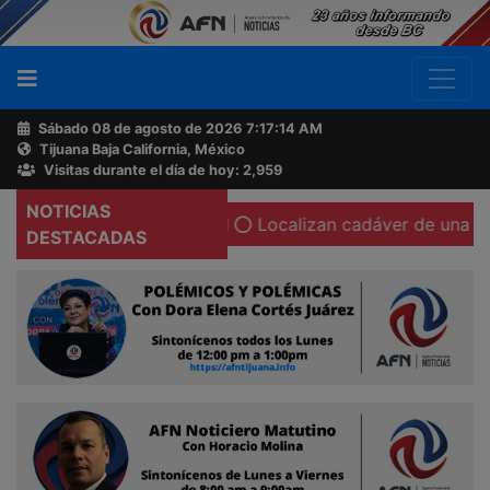
Sábado 08 de agosto de 2026
7:17:15 AM
Tijuana Baja California, México
Buscador
Visitas durante el día de hoy: 2,959
NOTICIAS
n su cámara corporal
Localizan cadáver de una mujer calc
Acerca
DESTACADAS
de
AFN
Ventas
y
Contacto
Reportero