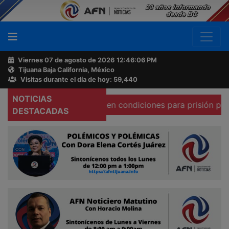
Viernes 07 de agosto de 2026
12:46:07 PM
Tijuana Baja California, México
Buscador
Visitas durante el día de hoy: 59,440
NOTICIAS
do afirma que existen condiciones para prisión preventiva 
Acerca
DESTACADAS
de
AFN
Ventas
y
Contacto
Reportero