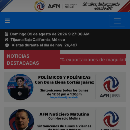
Domingo 09 de agosto de 2026
9:27:09 AM
Tijuana Baja California, México
Buscador
Visitas durante el día de hoy: 26,497
NOTICIAS
cas
Se hunden 37% exportaciones de maquiladoras en T
Acerca
DESTACADAS
de
AFN
Ventas
y
Contacto
Reportero