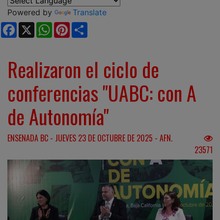
Powered by
Translate
Facebook
X
WhatsApp
Pinterest
Share
Realizaron el ciclo de
conferencias "UABC: con A
de Autonomía"
ENSENADA BC - JUEVES 23 DE OCTUBRE DE 2025 - AFN.
23571