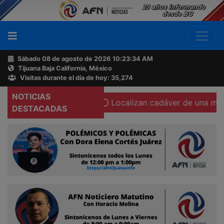
Sábado 08 de agosto de 2026
10:23:35 AM
Tijuana Baja California, México
Buscador
Visitas durante el día de hoy: 35,274
NOTICIAS
 cámara corporal
Localizan cadáver de una mujer calcina
Acerca
DESTACADAS
de
AFN
Ventas
y
Contacto
Reportero