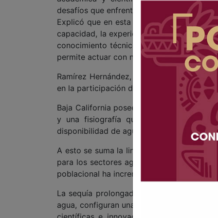
desafíos que enfrenta la entidad en materia
Explicó que en esta universidad se cuenta 
capacidad, la experiencia y el compromiso 
conocimiento técnico y científico, pero t
permite actuar con neutralidad y con objeti
Ramírez Hernández, por su parte, refirió
en la participación de la UABC ante las pro
Baja California posee un clima semidesérti
y una fisiografía que dirige rápidamente
disponibilidad de agua continental, indicó.
A esto se suma la limitación del agua de la
para los sectores agrícola, industrial y ur
poblacional ha incrementado la demanda su
La sequía prolongada desde el año 2000, 
agua, configuran una megasequía, apuntó, 
científicas e innovadoras para un manejo 