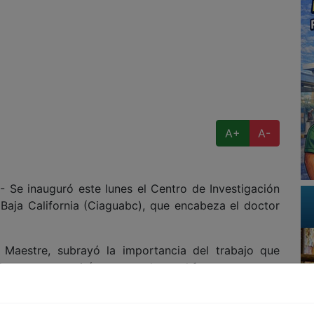
A+
A-
e inauguró este lunes el Centro de Investigación
Baja California (Ciaguabc), que encabeza el doctor
 Maestre, subrayó la importancia del trabajo que
de agua que se irán agravando en el futuro.
abajos del Ciaguabc, que surge como una plataforma
 el estudio, el análisis y con la solución de los