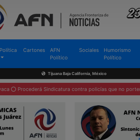
Política
Cartones
AFN
Sociales
Humorismo
Político
Político
Tijuana Baja California, México
ederá Sindicatura contra policías que no porten su cámara