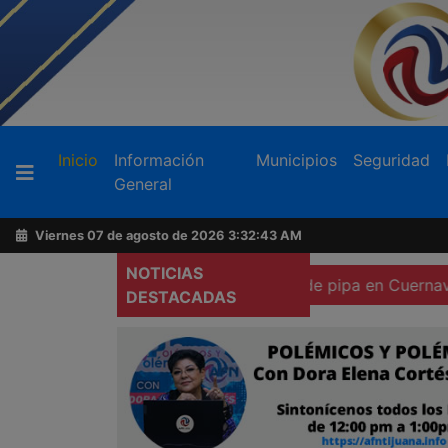
Buscador
(current)
Inicio
Información
Municipios
Seguridad
General
Acerca
de
Viernes 07 de agosto de 2026
3:32:45 AM
AFN
NOTICIAS
ico a heridos por explosión de pipa en Cuernavaca
Proc
DESTACADAS
Ventas
y
Contacto
Reportero