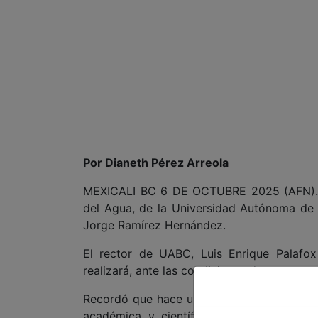
Por Dianeth Pérez Arreola
MEXICALI BC 6 DE OCTUBRE 2025 (AFN).- S
del Agua, de la Universidad Autónoma de 
Jorge Ramírez Hernández.
El rector de UABC, Luis Enrique Palafox
realizará, ante las condiciones de escasez 
Recordó que hace un año iniciaron los tr
académica y científica comprometida con