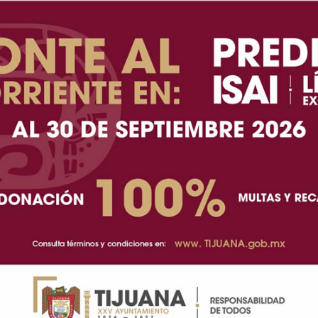
 de agua.
con el personal académico, de investigación, con la
para lograrlo. Nuestro enfoque –dijo- “se basa en el
ambién en un profundo compromiso social, lo que nos
vidad”.
 que el Ciaguabc representa un cambio de paradigma
blemáticas del agua en el Estado.
co con escasas lluvias, a veces intensas pero breves
 los escurrimientos hacia el mar, lo que limita la
 cuenca binacional del Río Colorado, fuente esencial
bano, explicó, sin embargo, el crecimiento económico
perando la disponibilidad.
que afecta la cuenca y ha reducido las entregas de
lo que ofrece la oportunidad de impulsar soluciones
eficiente del agua en el campo, la industria y las