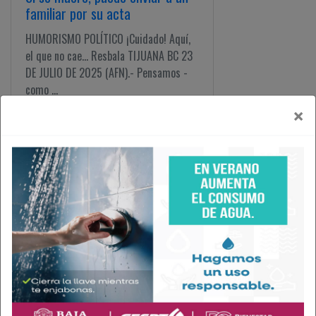
familiar por su acta
HUMORISMO POLÍTICO ¡Cuidado! Aquí,
el que no cae... Resbala TIJUANA BC 23
DE JULIO DE 2025 (AFN).- Pensamos -
como ...
×
Adán como "niño castigado" en
la asamblea de Morena
HUMORISMO POLÍTICO ¡Cuidado! Aquí,
el que no cae... Resbala TIJUANA BC 20
DE JULIO DE 2025 (AFN).- Aunque en la
asamblea ...