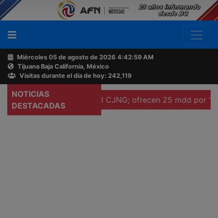
Miércoles 05 de agosto de 2026
4:43:00 AM
Tijuana Baja California, México
Buscador
Visitas durante el día de hoy: 242,119
NOTICIAS
o líderes del CJNG; ofrecen 25 mdd por "El Pelón" Valen
Acerca
DESTACADAS
de
AFN
Ventas
y
Contacto
Reportero