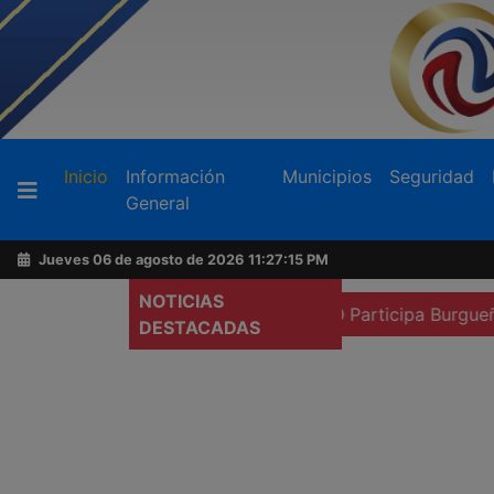
Buscador
(current)
Inicio
Información
Municipios
Seguridad
General
Acerca
de
Jueves 06 de agosto de 2026
11:27:17 PM
AFN
NOTICIAS
e la renuncia de la fiscal
Participa Burgueño en reunion
DESTACADAS
Ventas
y
Contacto
Reportero