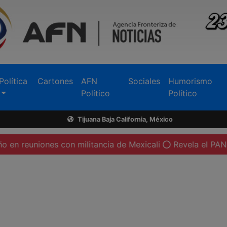
Política
Cartones
AFN
Sociales
Humorismo
Político
Político
Tijuana Baja California, México
es con militancia de Mexicali
Revela el PAN de Tijuana 