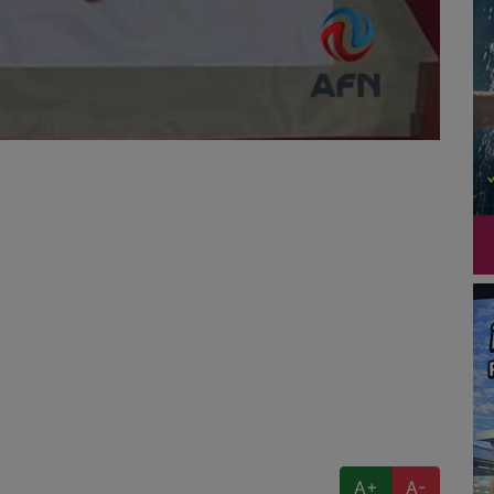
A+
A-