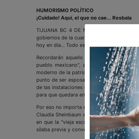
HUMORISMO POLÍTICO
¡Cuidado! Aquí, el que no cae... Resbala
TIJUANA BC 4 DE MARZO DE 2026 (AFN).-
gobiernos de la cuarta transformación en 
hoy en día... Todo es válido.
Recordarán aquello de que "fuistes, dijist
pueblo mexicano", argumentaron, y así qu
moderno de la patria", Marx Arriaga, el qu
punto de ser esposado y detenido, según s
de las instalaciones de la Secretaría de Ed
para que quedara en los Archivos de la Nació
Por eso no importa que el Decálogo por la
Claudia Sheinbaum en su tradicional confer
en que la "vieja escuela mexicana" la puso 
sílaba previa y convertirse en una palabra 