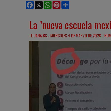
Facebook
X
WhatsApp
Pinterest
Share
La "nueva escuela mex
TIJUANA BC - MIÉRCOLES 4 DE MARZO DE 2026 - HU