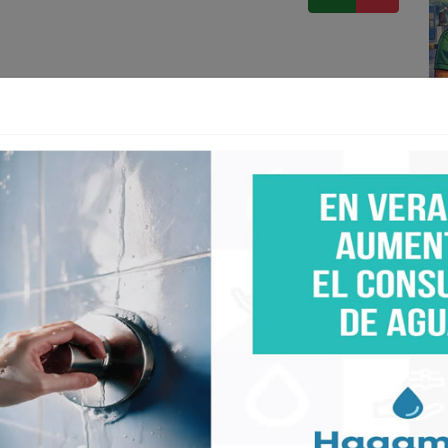
 Como ya quedó claro en los argumentos de los
México: no importa cómo se hable o cómo se escriba
es, hablastes", ya era correcto "porque así habla el
edó establecido en los libros de texto del "padre
e pese a ser el creador de esos documentos, estuvo a
us palabras, al momento en que pretendían correrlo
ucación Pública, y que él quiso documentar en video,
n "para la historia".
 Democracia que presentó esta mañana la presidenta
encia de prensa, hubiese mudado el acento de la "a"
en la antepenúltima sílaba, para irse a la "e" de la
sobreesdrújula.