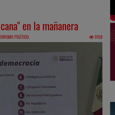
icana" en la mañanera
MORISMO POLÍTICO.
9159