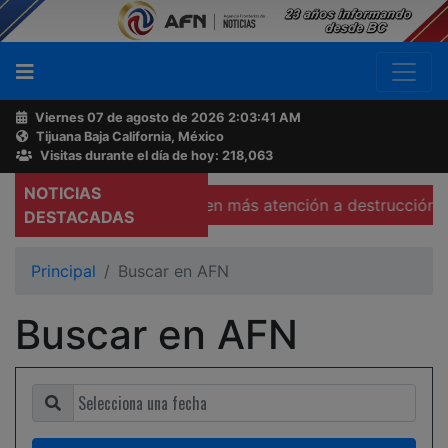
Viernes 07 de agosto de 2026
2:03:42 AM
Tijuana Baja California, México
Buscador
Visitas durante el día de hoy: 218,063
NOTICIAS
de Ruffo Appel
Exigen más atención a destrucción de e
Acerca
DESTACADAS
de
AFN
Principal
Buscar en AFN
Buscar en AFN
Ventas
y
Contacto
Reportero