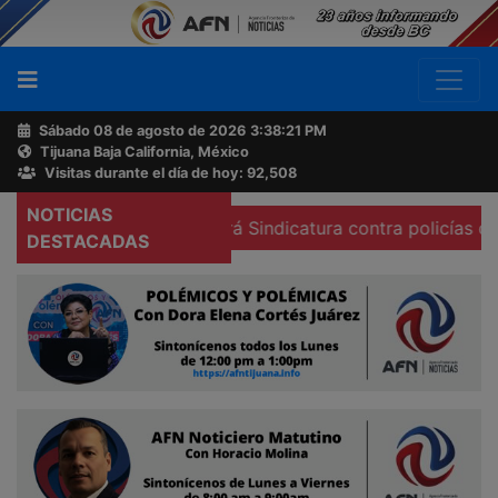
Sábado 08 de agosto de 2026
3:38:23 PM
Tijuana Baja California, México
Buscador
Visitas durante el día de hoy: 92,508
NOTICIAS
be
Procederá Sindicatura contra policías que no porten 
Acerca
DESTACADAS
de
AFN
Ventas
y
Contacto
Reportero