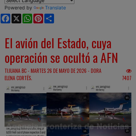
Powered by
Translate
Facebook
X
WhatsApp
Pinterest
Share
El avión del Estado, cuya
operación se ocultó a AFN
TIJUANA BC - MARTES 26 DE MAYO DE 2026 - DORA
ELENA CORTÉS.
7407