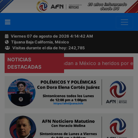
Viernes 07 de agosto de 2026
4:14:43 AM
Tijuana Baja California, México
Buscador
Visitas durante el día de hoy: 242,785
NOTICIAS
urante julio
Trasladan a México a heridos por explosión
Acerca
DESTACADAS
de
AFN
Ventas
y
Contacto
Reportero