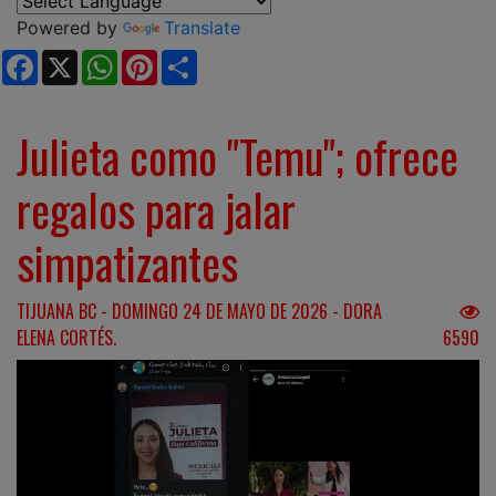
Powered by
Translate
Facebook
X
WhatsApp
Pinterest
Share
Julieta como "Temu"; ofrece
regalos para jalar
simpatizantes
TIJUANA BC - DOMINGO 24 DE MAYO DE 2026 - DORA
ELENA CORTÉS.
6590