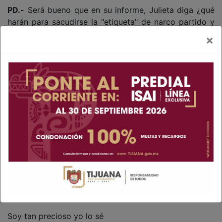
PD.-
Será bueno que en su informe, Julieta diga ¿qué
harán para sacudirse la "etiqueta" de narco partido y
narco gobierno?
×
PD1.-
Y eso pasa porque haga un pronunciamiento
sobre los morenistas reclamados por Estados Unidos,
y sobre todo, del senador Inzunza.
PD2.-
Ayer sábado, Rosa Icela Rodríguez, fue "a toda
máquina" en moto, a "enmendar la plana" a la FGR.
Maru Campos y Rubén Rocha, dijo: "van como
testigos" en cada caso.
PD3.-
"Soy probo, soy honesto, soy verídico, soy
confiable", han dicho Rubén Rocha y Enrique Inzunza.
Dime de qué presumes y te diré de qué careces
PD4.-
Soy tan hermoso, ya lo ven
Soy tan precioso yo lo sé