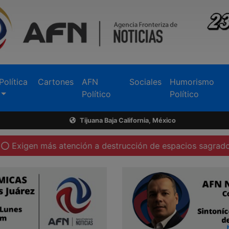
Política
Cartones
AFN
Sociales
Humorismo
Político
Político
Tijuana Baja California, México
ás atención a destrucción de espacios sagrados en Tecate