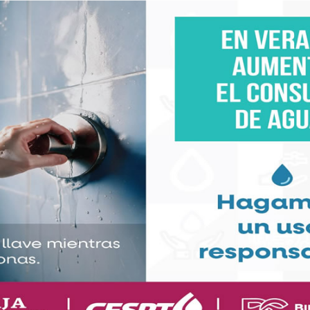
to de Ensenada, y tiene capacidad para hasta 4,900
as”, que ha estado haciendo escala en el puerto
ska, el “Ovation of the Seas” se dirigirá a Australia
os en Sydney hasta abril de 2025, antes de