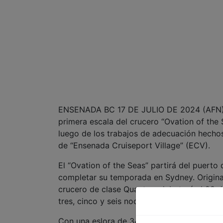
ENSENADA BC 17 DE JULIO DE 2024 (AFN).- 
primera escala del crucero “Ovation of the
luego de los trabajos de adecuación hechos
de “Ensenada Cruiseport Village” (ECV).
El “Ovation of the Seas” partirá del puerto
completar su temporada en Sydney. Origina
crucero de clase Quantum debutará el 28 d
tres, cinco y seis noches con salida desde L
Con una eslora de 348 metros y un peso de 