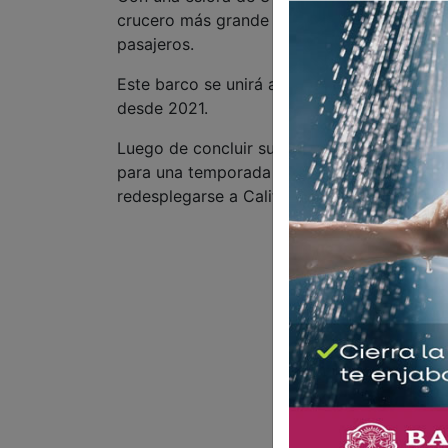
crucero más grande que ha llegado al Puer
pasajeros.
Este barco se unirá al “Navigator of the Se
desde 2021.
Luego de concluir su actual temporada en Ala
para una temporada de cruceros estacionad
redesplegarse a California.