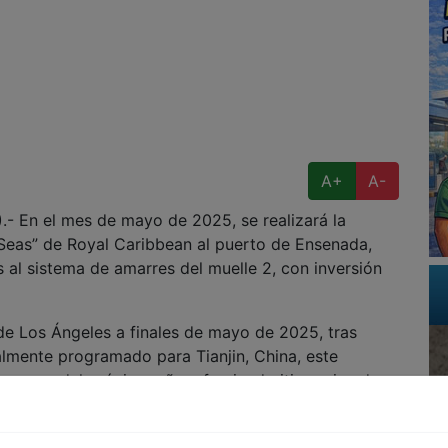
A+
A-
En el mes de mayo de 2025, se realizará la
 Seas” de Royal Caribbean al puerto de Ensenada,
 al sistema de amarres del muelle 2, con inversión
 de Los Ángeles a finales de mayo de 2025, tras
lmente programado para Tianjin, China, este
e mayo del próximo año, ofreciendo itinerarios de
os Ángeles, California.
167,800 toneladas, el “Ovation of the Seas” es el