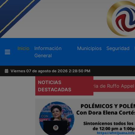
Buscador
(current)
Inicio
Información
Municipios
Seguridad
General
Acerca
de
Viernes 07 de agosto de 2026
2:28:52 PM
AFN
NOTICIAS
prisión preventiva domiciliaria de Ruffo Appel
Exigen m
DESTACADAS
Ventas
y
Contacto
Reportero