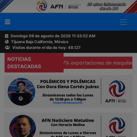
Domingo 09 de agosto de 2026
11:33:53 AM
Tijuana Baja California, México
Buscador
Visitas durante el día de hoy: 48,127
NOTICIAS
cas
Se hunden 37% exportaciones de maquiladoras en T
Acerca
DESTACADAS
de
AFN
Ventas
y
Contacto
Reportero