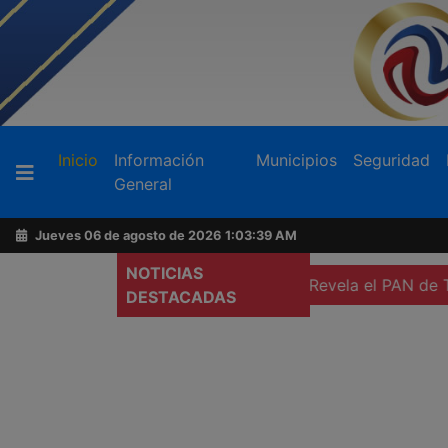
Buscador
(current)
Inicio
Información
Municipios
Seguridad
General
Acerca
de
Jueves 06 de agosto de 2026
1:03:41 AM
AFN
NOTICIAS
on militancia de Mexicali
Revela el PAN de Tijuana nomb
DESTACADAS
Ventas
y
Contacto
Reportero