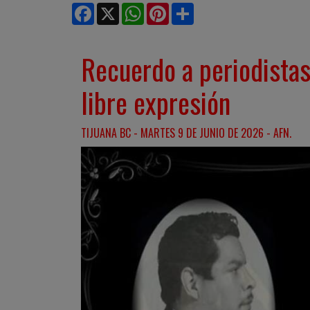
Facebook
X
WhatsApp
Pinterest
Share
Recuerdo a periodistas
libre expresión
TIJUANA BC - MARTES 9 DE JUNIO DE 2026 - AFN.