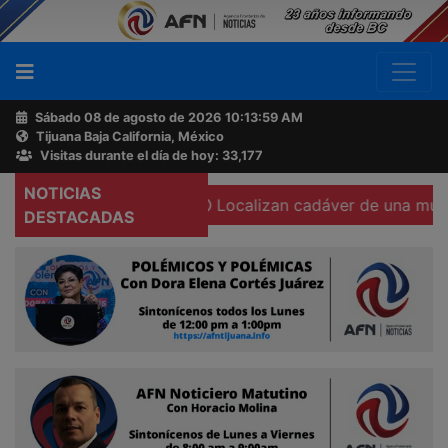
Sábado 08 de agosto de 2026
10:14:00 AM
Tijuana Baja California, México
Buscador
Visitas durante el día de hoy: 33,177
NOTICIAS
su cámara corporal
Localizan cadáver de una mujer calci
Acerca
DESTACADAS
de
AFN
Ventas
y
Contacto
Reportero