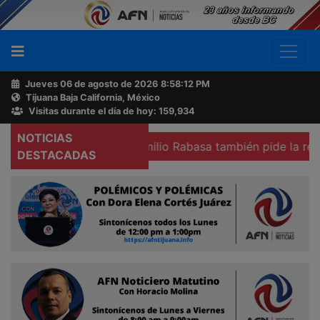
Jueves 06 de agosto de 2026
8:58:13 PM
Tijuana Baja California, México
Buscador
Visitas durante el día de hoy: 159,934
NOTICIAS
exicali
Colegio Emilio Rabasa también pide la renuncia d
Acerca
DESTACADAS
de
AFN
Ventas
y
Contacto
Reportero