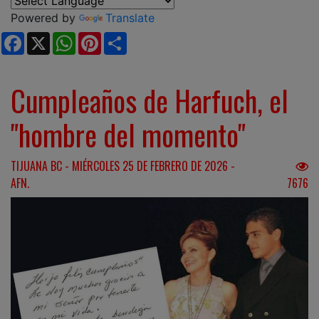
Powered by
Translate
Facebook
X
WhatsApp
Pinterest
Share
Cumpleaños de Harfuch, el
"hombre del momento"
TIJUANA BC - MIÉRCOLES 25 DE FEBRERO DE 2026 -
AFN.
7676