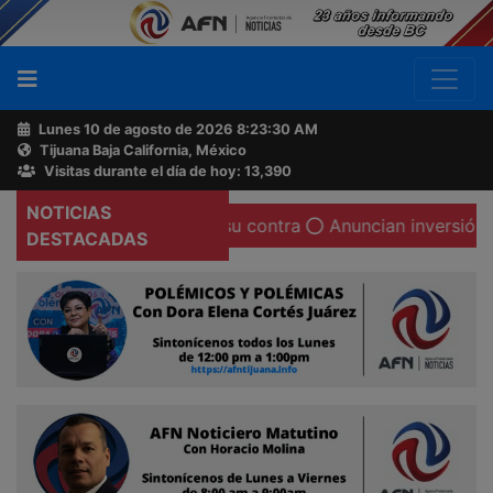
Lunes 10 de agosto de 2026
8:23:31 AM
Tijuana Baja California, México
Buscador
Visitas durante el día de hoy: 13,390
NOTICIAS
ca y mediática en su contra
Anuncian inversión china p
Acerca
DESTACADAS
de
AFN
Ventas
y
Contacto
Reportero