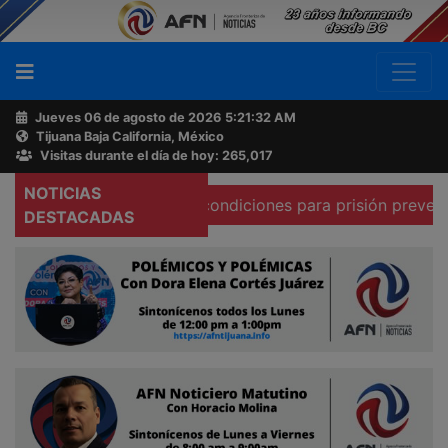
Jueves 06 de agosto de 2026
5:21:32 AM
Tijuana Baja California, México
Buscador
Visitas durante el día de hoy: 265,017
NOTICIAS
firma que existen condiciones para prisión preventiva domi
Acerca
DESTACADAS
de
AFN
Ventas
y
Contacto
Reportero