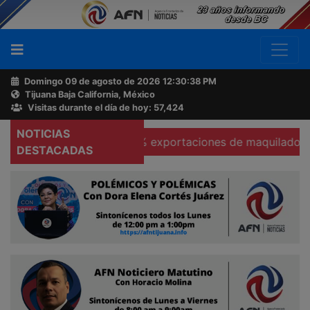
Domingo 09 de agosto de 2026
12:30:39 PM
Tijuana Baja California, México
Buscador
Visitas durante el día de hoy: 57,424
NOTICIAS
s
Se hunden 37% exportaciones de maquiladoras en Tec
Acerca
DESTACADAS
de
AFN
Ventas
y
Contacto
Reportero