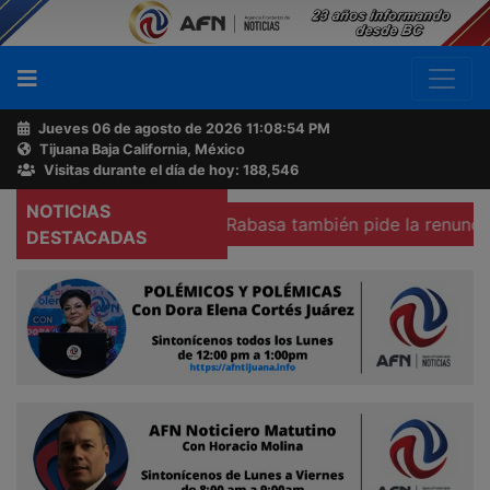
Jueves 06 de agosto de 2026
11:08:55 PM
Tijuana Baja California, México
Buscador
Visitas durante el día de hoy: 188,546
NOTICIAS
a
Colegio Emilio Rabasa también pide la renuncia de la fi
Acerca
DESTACADAS
de
AFN
Ventas
y
Contacto
Reportero