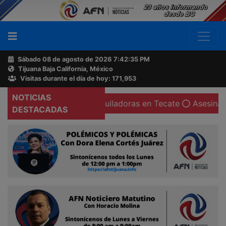
Sábado 08 de agosto de 2026
7:42:36 PM
Tijuana Baja California, México
Buscador
Visitas durante el día de hoy: 171,953
NOTICIAS
rtaciones de maquiladoras en Tecate
Asesinan a un hom
Acerca
DESTACADAS
de
AFN
Ventas
y
Contacto
Reportero