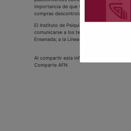
importancia de que tanto la persona afect
compras descontroladas y busquen atenció
El Instituto de Psiquiatría refiere que las
comunicarse a los teléfonos: 561 03 15 en 
Ensenada; a la Línea de la Vida 075, o a tr
Al compartir esta información, apoyas a la
Comparte AFN