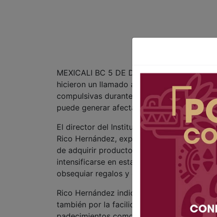
MEXICALI BC 5 DE DICIEMBRE DE 2025 (AFN)
hicieron un llamado a la población a mante
compulsivas durante la temporada decembr
puede generar afectaciones emocionales, f
El director del Instituto de Psiquiatría del 
Rico Hernández, explicó que la compra comp
de adquirir productos incluso cuando no so
intensificarse en estas fechas debido a la p
obsequiar regalos y el estrés propio de las
Rico Hernández indicó que este trastorno 
también por la facilidad de comprar en lín
padecimientos como depresión, ansiedad o c