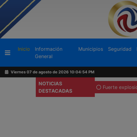
Buscador
(current)
Inicio
Información
Municipios
Seguridad
General
Acerca
de
Viernes 07 de agosto de 2026
10:04:56 PM
AFN
NOTICIAS
espacios sagrados en Tecate
Fuerte explosión de pipa d
DESTACADAS
Ventas
y
Contacto
Reportero