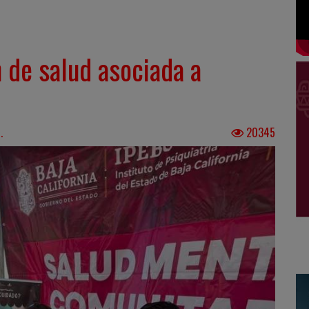
n de salud asociada a
.
20345