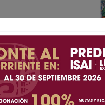
A+
A-
.- Autoridades y especialistas en salud mental
nerse alerta ante el incremento de compras
ina, una conducta asociada a la oniomanía que
amiliares y económicas.
Estado de Baja California (IPEBC), Víctor Salvador
ulsiva se caracteriza por la necesidad persistente
n necesarios. Señaló que esta conducta suele
resión social, las promociones, la tradición de
 celebraciones.
afecta en mayor proporción a mujeres, impulsado
ea. Además, puede relacionarse con otros
onsumo de sustancias, por lo que insistió en la