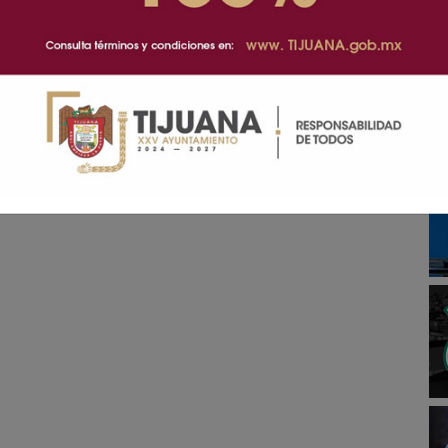
ada como su entorno estén atentos a señales de
n especializada.
 personas que necesiten apoyo en salud mental pueden
Mexicali; 684 26 64 en Tijuana; 178 88 25 en
avés de la página oficial del IPEBC en Facebook.
 prensa que necesitas