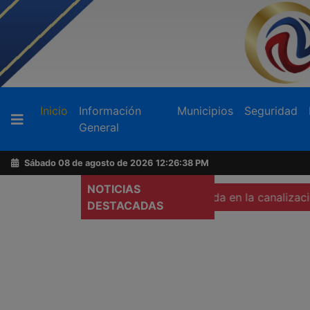
Buscador
(current)
Inicio
Información
Municipios
Seguridad
General
Acerca
de
Sábado 08 de agosto de 2026
12:26:40 PM
AFN
NOTICIAS
áver de una mujer calcinada en la canalización
Pide Epi
DESTACADAS
Ventas
y
Contacto
Reportero