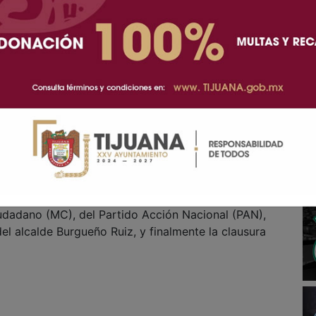
 del Ayuntamiento entrante; luego será la
ento Constitucional de Tijuana", por el presidente
sona que fungirá como titular de la Secretaría de
uncio será Arnulfo Guerrero León, a quien tomará
Secretario Fedatario del Ayuntamiento; y
 coordinadores de cada fracción politica con
s posicionamientos sobre las politicas públicas de la
sentante del Partido Fuerza por México (FxM), del
 del Trabajo (PT), del Partido Verde Ecologista de
dadano (MC), del Partido Acción Nacional (PAN),
el alcalde Burgueño Ruiz, y finalmente la clausura