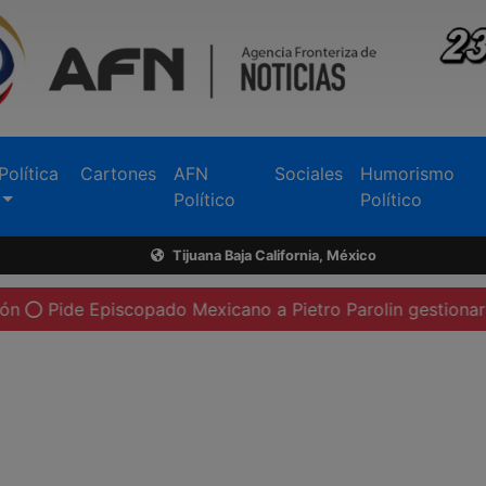
Política
Cartones
AFN
Sociales
Humorismo
Político
Político
Tijuana Baja California, México
scopado Mexicano a Pietro Parolin gestionar visita del Papa