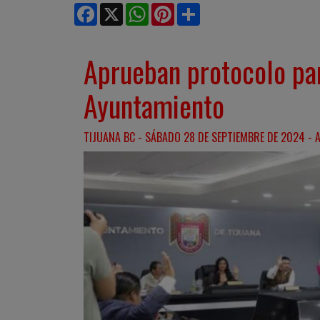
Facebook
X
WhatsApp
Pinterest
Share
Aprueban protocolo par
Ayuntamiento
TIJUANA BC - SÁBADO 28 DE SEPTIEMBRE DE 2024 - A