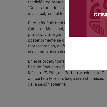
rendición de protesta legal de los miembros
"Declaratoria de instalación del H. Ayuntami
municipal, Ismael Burgueño Ruiz.
Burgueño Ruiz hará la designación de la per
Gobierno Municipal, que según su propio an
protesta y otorgará posesión del cargo de 
posteriormente se dará voz a los regidores
representación, a efecto de que realicen su
nueva administración.
En este orden, tomarán la palabra un repre
Partido Encuentro Social (PES), del Partido
México (PVEM), del Partido Movimiento Ciu
del partido Morena; luego será el mensaje d
de la sesión solemne.