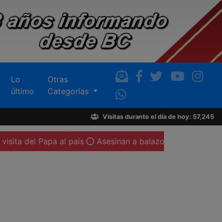
Lo
Otras
último
Categorías
Visitas durante el día de hoy: 57,245
 al país
Asesinan a balazos a un automovilista en la col