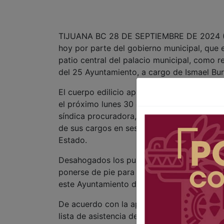
TIJUANA BC 28 DE SEPTIEMBRE DE 2024 (AFN
hoy por parte del gobierno municipal, que 
patio central del palacio municipal, como re
del 25 Ayuntamiento, a cargo de Ismael Bu
El cuerpo edilicio aprobó por unanimidad el
el próximo lunes 30 de septiembre a las 18
síndica procuradora, y regidores del nuevo c
de sus cargos en sesión solemne, ante un 
Estado.
Desahogados los puntos incluidos en el orde
ponerse de pie para dar clausura a la sesió
este Ayuntamiento durante el trienio 2021-
De acuerdo con la aprobación, el orden del 
lista de asistencia de forma nominal de los