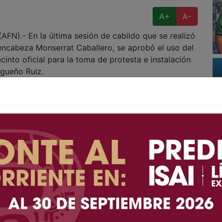
A+
A-
).- En la última sesión de cabildo que se realizó
encabeza Monserrat Caballero, se aprobó el uso del
cinto oficial para la toma de protesta e instalación
rgueño Ruiz.
 protocolo y convocatoria, que se van a desarrollar
:30 horas, cuando el próximo presidente municipal,
abildo se presentarán a protestar el fiel ejercicio
diputado representante que designe el Congreso del
n del día, la alcaldesa pidió a los presentes
n número 46 de Cabildo, la última que llevó a cabo
2024.
día para la sesión solemne iniciará con la toma de
 munícipes entrantes y declaración de quorum legal;